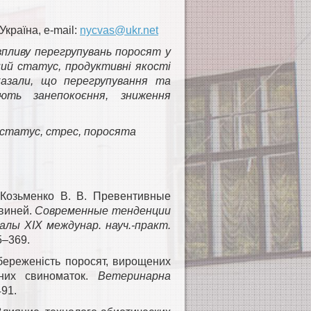
країна, e-mail:
nycvas@ukr.net
пливу перегрупувань поросят у
чний статус, продуктивні якості
казали, що перегрупування та
ють занепокоєння, зниження
й статус, стрес, поросята
 Козьменко В. В. Превентивные
виней.
Современные тенденции
алы XIX междунар. науч.-практ.
5–369.
збереженість поросят, вирощених
сних свиноматок.
Ветеринарна
491.