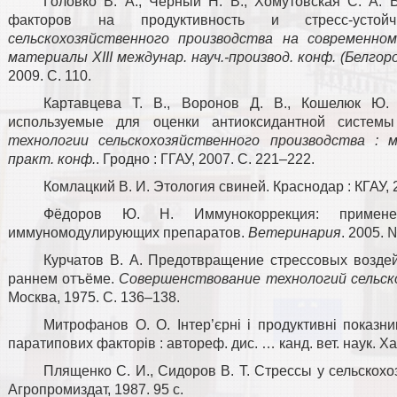
Головко В. А., Чёрный Н. В., Хомутовская С. А. 
факторов на продуктивность и стресс-усто
сельскохозяйственного производства на современно
материалы XIII междунар. науч.-производ. конф. (Белгоро
2009. С. 110.
Картавцева Т. В., Воронов Д. В., Кошелюк Ю. 
используемые для оценки антиоксидантной систем
технологии сельскохозяйственного производства : 
практ. конф.
. Гродно : ГГАУ, 2007. С. 221–222.
Комлацкий В. И. Этология свиней. Краснодар : КГАУ, 2
Фёдоров Ю. Н. Иммунокоррекция: примен
иммуномодулирующих препаратов.
Ветеринария
. 2005. 
Курчатов В. А. Предотвращение стрессовых воздей
раннем отъёме.
Совершенствование технологий сельск
Москва, 1975. С. 136–138.
Митрофанов О. О. Інтер’єрні і продуктивні показн
паратипових факторів : автореф. дис. … канд. вет. наук. Хар
Плященко С. И., Сидоров В. Т. Стрессы у сельскох
Агропромиздат, 1987. 95 с.