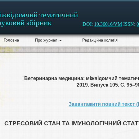
іжвідомчий тематичний
ауковий збірник
DOI:
10.36016/VM
ISSN:
0
Головна
Про журнал
Редакційна колегія
Ветеринарна медицина: міжвідомчий тематич
2019. Випуск 105. С. 95–9
Завантажити повний текст (
СТРЕСОВИЙ СТАН ТА ІМУНОЛОГІЧНИЙ СТА