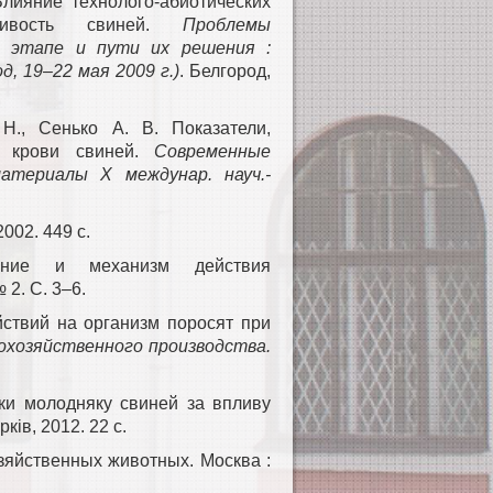
Влияние технолого-абиотических
йчивость свиней.
Проблемы
м этапе и пути их решения :
д, 19–22 мая 2009 г.)
. Белгород,
Н., Сенько А. В. Показатели,
ы крови свиней.
Современные
материалы X междунар. науч.-
002. 449 с.
ение и механизм действия
№ 2. С. 3–6.
ствий на организм поросят при
охозяйственного производства.
ики молодняку свиней за впливу
ків, 2012. 22 с.
озяйственных животных. Москва :