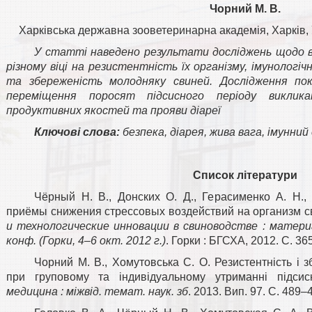
Чорний М. В.
Харківська державна зооветеринарна академія, Харків, У
У статті наведено результати досліджень щодо в
різному віці на резистентність їх організму, імунологі
та збереженість молодняку свиней. Дослідження по
переміщення поросят підсисного періоду виклика
продуктивних якостей та прояви діареї
Ключові слова:
безпека, діарея, жива вага, імунни
Список літератури
Чёрный Н. В., Донских О. Д., Герасименко А. Н.,
приёмы снижения стрессовых воздействий на организм с
и технологические инновации в свиноводстве : матери
конф. (Горки, 4–6 окт. 2012 г.)
. Горки : БГСХА, 2012. С. 36
Чорний М. В., Хомутовська С. О. Резистентність і 
при груповому та індивідуальному утриманні підси
медицина : міжвід. темат. наук. зб
. 2013. Вип. 97. С. 489–