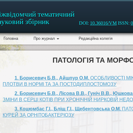
іжвідомчий тематичний
ауковий збірник
DOI:
10.36016/VM
ISSN:
0
Головна
Про журнал
Редакційна колегія
ПАТОЛОГІЯ ТА МОРФ
1. Борисевич Б.В., Айшпур О.М.
ОСОБЛИВОСТІ МІ
ПЛОТВИ В НОРМІ ТА ЗА ПОСТОДИПЛОСТОМОЗУ
2. Борисевич Б.В., Лісова В.В., Гуніч В.В., Юшкова
ЗМІНИ В СЕРЦІ КОТІВ ПРИ ХРОНІЧНІЙ НИРКОВІЙ НЕД
3. Коцюмбас Г.І., Бліщ Г.І., Щебентовська О.М.
ПАТ
КУРЕЙ ЗА ОРНІТОБАКТЕРІОЗУ