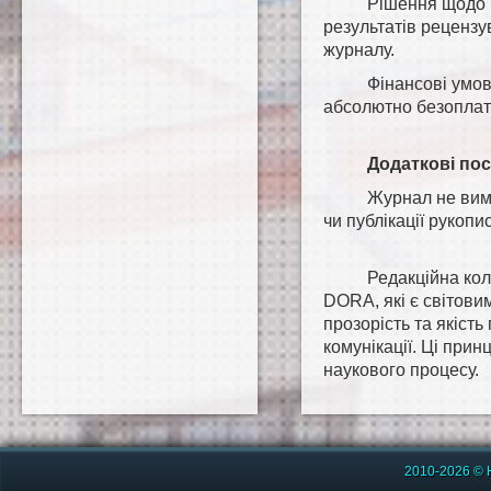
Рішення щодо п
результатів рецензу
журналу.
Фінансові умов
абсолютно безоплат
Додаткові по
Журнал не вима
чи публікації рукопис
Редакційна ко
DORA, які є світови
прозорість та якість
комунікації. Ці прин
наукового процесу.
2010-2026 © 