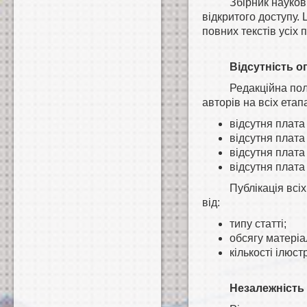
Збірник науко
відкритого доступу. 
повних текстів усіх 
Відсутність о
Редакційна пол
авторів на всіх етап
відсутня плата
відсутня плата
відсутня плата 
відсутня плата 
Публікація всі
від:
типу статті;
обсягу матеріа
кількості ілюст
Незалежність