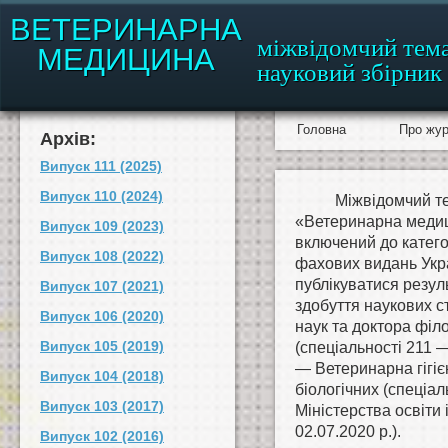
ВЕТЕРИНАРНА
міжвідомчий тем
МЕДИЦИНА
науковий збірник
Головна
Про жу
Архів:
Випуск 111 (2025)
Випуск 110 (2024)
Міжвідомчий т
«Ветеринарна медиц
Випуск 109 (2023)
включений до катего
Випуск 108 (2022)
фахових видань Укра
публікуватися резул
Випуск 107 (2021)
здобуття наукових с
Випуск 106 (2020)
наук та доктора філ
Випуск 105 (2019)
(спеціальності 211
— Ветеринарна гігієн
Випуск 104 (2018)
біологічних (спеціал
Випуск 103 (2017)
Міністерства освіти 
02.07.2020 р.).
Випуск 102 (2016)