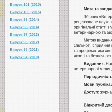
Випуск 101 (2015)
Мета та завда
Випуск 100 (2015)
Збірник «Вете
Випуск 99 (2014)
рецензоване наукове
Випуск 98 (2014)
оригінальні статті з 
ветеринарною та бі
Випуск 97 (2013)
Метою видання 
Випуск 96 (2012)
спільноті, сприяння
Випуск 95 (2011)
та профілактики хво
якості та безпечност
Випуск 94 (2010)
Видавник:
Нац
ветеринарної медиц
Періодичність
Мови публікац
Доступ:
журнал
Відкритий дос