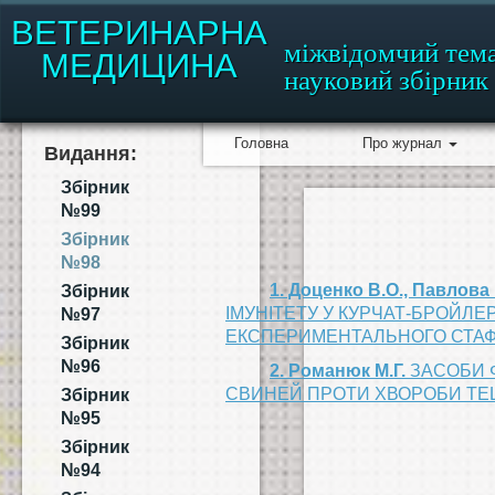
ВЕТЕРИНАРНА
міжвідомчий тем
МЕДИЦИНА
науковий збірник
Головна
Про журнал
Видання:
Збірник
№99
Збірник
№98
1. Доценко В.О., Павлова 
Збірник
ІМУНІТЕТУ У КУРЧАТ-БРОЙЛЕ
№97
ЕКСПЕРИМЕНТАЛЬНОГО СТАФ
Збірник
№96
2. Романюк М.Г.
ЗАСОБИ 
СВИНЕЙ ПРОТИ ХВОРОБИ Т
Збірник
№95
Збірник
№94