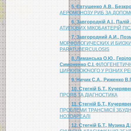
5. Євтушенко А.В., Безкро
АЕРОМОНОЗУ РИБ ЗА ДОПОМО
6. Завгородній А.І., Палій
АТИПОВИХ МІКОБАКТЕРІЙ ПІС
7. Завгородний А.И., Позм
МОРФОЛОГИЧЕСКИХ И БИОХИ
PARATUBERCULOSIS
8. Лиманська О.Ю., Геріло
Симоненко С.І.
ФІЛОГЕНЕТИЧНИ
ЦИРКУЛЮЮЧОГО У РІЗНИХ РЕ
9. Ничик С.А., Риженко В.
10. Стегній Б.Т., Кучеряв
ПРОЯВ ТА ДІАГНОСТИКА
11. Стегній Б.Т., Кучеряве
ПРОБЛЕМИ ТРАНСМІСІЇ ЗБУД
НОЗОАРЕАЛІ
12. Стегній Б.Т., Музика Д