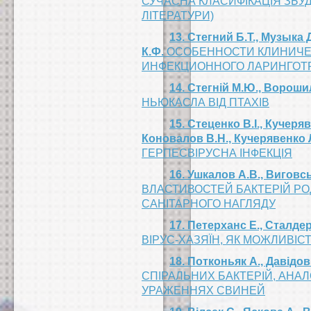
СУЧАСНА КЛАСИФІКАЦІЯ ЗБУ
ЛІТЕРАТУРИ)
13. Стегний Б.Т., Музыка 
К.Ф.
ОСОБЕННОСТИ КЛИНИЧЕ
ИНФЕКЦИОННОГО ЛАРИНГОТ
14. Стегній М.Ю., Ворошил
НЬЮКАСЛА ВІД ПТАХІВ
15. Стеценко В.І., Кучеря
Коновалов В.Н., Кучерявенко Л
ГЕРПЕСВІРУСНА ІНФЕКЦІЯ
16. Ушкалов А.В., Виговсь
ВЛАСТИВОСТЕЙ БАКТЕРІЙ РОД
САНІТАРНОГО НАГЛЯДУ
17. Петерханс Е., Сталдер
ВІРУС-ХАЗЯЇН, ЯК МОЖЛИВІСТ
18. Потконьяк А., Давідов 
СПІРАЛЬНИХ БАКТЕРІЙ, АНА
УРАЖЕННЯХ СВИНЕЙ