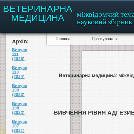
ВЕТЕРИНАРНА
міжвідомчий тем
МЕДИЦИНА
науковий збірник
Головна
Про журнал
Архів:
Випуск
111
(2025)
Випуск
110
Ветеринарна медицина: міжвідо
(2024)
Випуск
109
(2023)
Випуск
108
ВИВЧЕННЯ РІВНЯ АДГЕЗИВ
(2022)
Випуск
107
(2021)