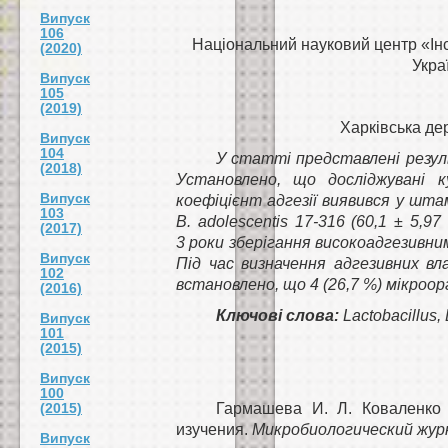
Випуск
106
Національний науковий центр «Інс
(2020)
Укра
Випуск
105
(2019)
Харківська де
Випуск
104
У статті представлені резул
(2018)
Установлено, що досліджувані к
Випуск
коефіцієнт адгезії виявився у штаму 
103
B. adolescentis 17-316 (60,1 ± 5,9
(2017)
3 роки зберігання високоадгезивни
Випуск
Під час визначення адгезивних вл
102
встановлено, що 4 (26,7 %) мікроо
(2016)
Ключові слова:
Lactobacillus
Випуск
101
(2015)
Випуск
100
(2015)
Гармашева И. Л. Коваленко 
изучения.
Микробиологический жур
Випуск