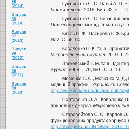
99
Гужвинська С. О, Палій А. П. Б
(2014)
біотехнологія
. 2018. Вип. 32, ч. 1. 
Випуск
Гужвинська С. О. Вивчення біол
98
(2014)
Птахівництво
: мiжвiд. темат. наук.
Випуск
Кігель Н. Ф., Насирова Г. Ф. К
97
№ 2. С. 58–60.
(2013)
Коваленко Н. К. та ін. Пробіот
Випуск
96
Мікробіологічний журнал
. 2010. Т. 
(2012)
Лясковський Т. М. та ін. Ідент
Випуск
журнал
. 2008. Т 70, № 6. С. 3–10.
95
(2011)
Мосієнко В. С., Мосієнко М. Д.,
Випуск
медичній практиці.
Український хім
94
http://www.ifp.kiev.ua/doc/journals/uhj
(2010)
Полтавська О. А., Коваленко Н. 
природних джерел.
Мікробіологічни
Старовойтова С. О., Карпов О.
функціональних продуктах харчуван
http://nbuv.gov.ua/UJRN/Khp_2015_1