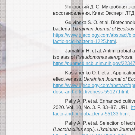
Янковский Д. С. Микробная эк
восстановления. Киев: Эксперт ЛТД, 
Gujvinska S. O. et al. Biotechnolo
bacteria.
Ukrainian Journal of Ecology
https://www.ujecology.com/abstract/bio
lactic-acid-bacteria-1225.html
.
Jamalifar H. et al. Antimicrobial ac
isolates of
Pseudomonas aeruginosa
.
https://pubmed.ncbi.nlm.nih.gov/2234
Kasianenko O. I. et al. Applicati
effectiveness.
Ukrainian Journal of Ec
https://www.ujecology.com/abstract/ap
dose-and-effectiveness-55127.html
.
Paliy A. P. et al. Enhanced cultiv
2020. Vol. 10, No. 3. P. 83–87. URL:
h
lacto-and-bifidobacteria-55133.html
.
Paliy A. P. et al. Selection of te
(
Lactobacillus
spp.).
Ukrainian Journal