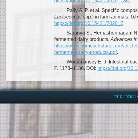
https://doi.org/10.15421/2020_186
.
Paliy A. P. et al. Specific compos
Lactococcus
spp.) in farm animals.
Ukr
https://doi.org/10.15421/2020_7
.
Saranya S., Hemashenpagam N. Anta
fermented dairy products.
Advances in
https://www.primescholars.com/articles/a
fermented-dairy-products.pdf
.
Woodmansey E. J. Intestinal bac
P. 1178–1186. DOI:
https://doi.org/10
2010-2026 © 