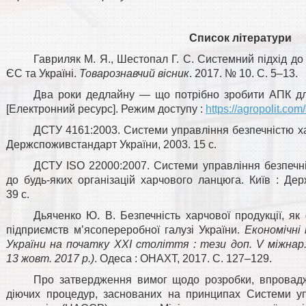
Список літератури
Гавриляк М. Я., Шестопал Г. С. Системний підхід до 
ЄС та Україні.
Товарознавчий вісник
. 2017. № 10. С. 5–13.
Два роки дедлайну — що потрібно зробити АПК д
[Електронний ресурс]. Режим доступу :
https://agropolit.com
ДСТУ 4161:2003. Системи управління безпечністю хар
Держспоживстандарт України, 2003. 15 с.
ДСТУ ІSO 22000:2007. Системи управління безпечні
до будь-яких організацій харчового ланцюга. Київ : Де
39 с.
Дьяченко Ю. В. Безпечність харчової продукції, я
підприємств м’ясопереробної галузі України.
Економічні
України на початку ХХІ століття : тези доп. V міжнар.
13 жовт. 2017 р.)
. Одеса : ОНАХТ, 2017. С. 127–129.
Про затвердження вимог щодо розробки, впровадж
діючих процедур, заснованих на принципах Системи уп