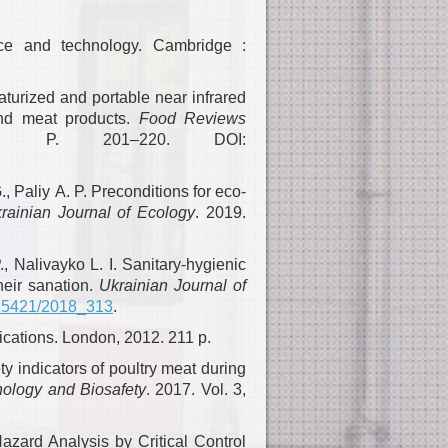
nce and technology. Cambridge :
aturized and portable near infrared
and meat products.
Food Reviews
 P. 201–220. DOI:
, Paliy A. P. Preconditions for eco-
rainian Journal of Ecology
. 2019.
., Nalivayko L. I. Sanitary-hygienic
heir sanation.
Ukrainian Journal of
0.15421/2018_313
.
ications. London, 2012. 211 p.
ty indicators of poultry meat during
nology and Biosafety
. 2017. Vol. 3,
zard Analysis by Critical Control