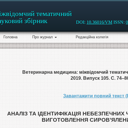
іжвідомчий тематичний
ауковий збірник
DOI:
10.36016/VM
ISSN:
0
Головна
Про журнал
Редакційна колегія
Ветеринарна медицина: міжвідомчий тематич
2019. Випуск 105. С. 74–8
Завантажити повний текст (
АНАЛІЗ ТА ІДЕНТИФІКАЦІЯ НЕБЕЗПЕЧНИХ 
ВИГОТОВЛЕННЯ СИРОВ’ЯЛЕН