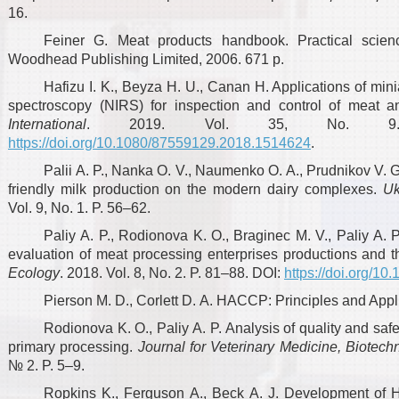
16.
Feiner G. Meat products handbook. Practical scie
Woodhead Publishing Limited, 2006. 671 p.
Hafizu I. K., Beyza H. U., Canan H. Applications of mini
spectroscopy (NIRS) for inspection and control of meat 
International
. 2019. Vol. 35, No. 9.
https://doi.org/10.1080/87559129.2018.1514624
.
Palii A. P., Nanka O. V., Naumenko O. A., Prudnikov V. G.
friendly milk production on the modern dairy complexes.
Uk
Vol. 9, No. 1. P. 56–62.
Paliy A. P., Rodionova K. O., Braginec M. V., Paliy A. P
evaluation of meat processing enterprises productions and t
Ecology
. 2018. Vol. 8, No. 2. P. 81–88. DOI:
https://doi.org/1
Pierson M. D., Corlett D. A. HACCP: Principles and Appl
Rodionova K. O., Paliy A. P. Analysis of quality and safe
primary processing.
Journal for Veterinary Medicine, Biotech
№ 2. P. 5–9.
Ropkins K., Ferguson A., Beck A. J. Development of Ha