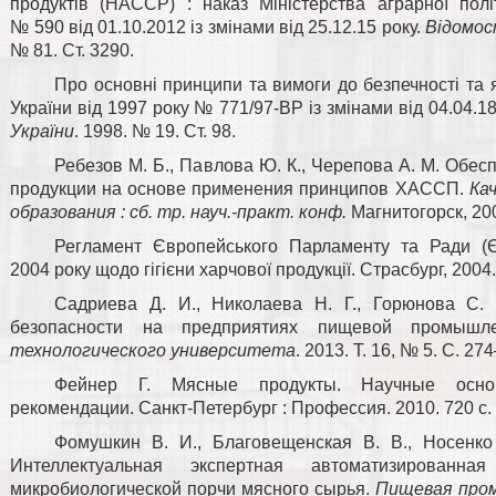
продуктів (НАССР) : наказ Міністерства аграрної пол
№ 590 від 01.10.2012 із змінами від 25.12.15 року.
Відомос
№ 81. Ст. 3290.
Про основні принципи та вимоги до безпечності та я
України від 1997 року № 771/97‑ВР із змінами від 04.04.18
України
. 1998. № 19. Ст. 98.
Ребезов М. Б., Павлова Ю. К., Черепова А. М. Обес
продукции на основе применения принципов ХАССП.
Ка
образования : сб. тр. науч.-практ. конф.
Магнитогорск, 200
Регламент Європейського Парламенту та Ради (
2004 року щодо гігієни харчової продукції. Страсбург, 2004.
Садриева Д. И., Николаева Н. Г., Горюнова С. 
безопасности на предприятиях пищевой промышл
технологического университета
. 2013. Т. 16, № 5. С. 27
Фейнер Г. Мясные продукты. Научные основ
рекомендации. Санкт-Петербург : Профессия. 2010. 720 с.
Фомушкин В. И., Благовещенская В. В., Носенко
Интеллектуальная экспертная автоматизированн
микробиологической порчи мясного сырья.
Пищевая про