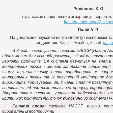
Родіонова К. О.
Луганський національний аграрний університет, Х
katerina.rodionova@ukr.ne
Палій А. П.
Національний науковий центр «Інститут експерименталь
медицини», Харків, Україна, e-mail:
paliy
В Україні застосування системи НАССР (Hazard Analys
обов’язковим для всіх підприємств, які займаються вир
харчових продуктів. Ця система базується на аналізі 
контрольних точок з метою запобігання виникнення 
якому технологічному етапі виробництва м’ясопрод
контрольних точок та їх регулярний моніторинг доз
виробництві коригувальні дії. У даній статті розглянуто
виникають під час технологічного процесу виробництв
Запропонована система управління небезпечними чи
критичних контрольних точок відповідно до системи Н
Ключові слова:
система НАССР, ризики, крит
сиров’ялені м’ясопродукти