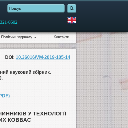
321-0502
Політики журналу
Контакти
DOI:
10.36016/VM-2019-105-14
ний науковий збірник.
0.
PDF)
ЧИННИКІВ У ТЕХНОЛОГІЇ
ИХ КОВБАС