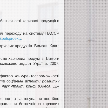
безпечності харчової продукції в
ля переходу на систему HACCP
/spetsproekty
.
чових продуктів. Вимоги. Київ :
стю харчових продуктів. Вимоги
ржспоживстандарт України, 2007.
к фактор конкурентоспроможності
 та соціальні аспекти розвитку
 наук.-практ. конф. (Одеса, 12–
ення та застосування постійно
равління безпечністю харчових