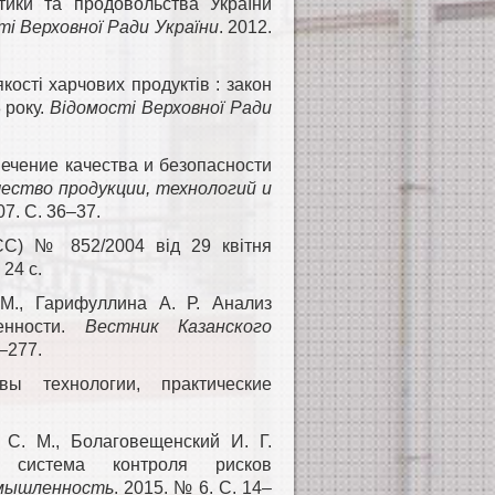
ітики та продовольства України
ті Верховної Ради України
. 2012.
кості харчових продуктів : закон
 року.
Відомості Верховної Ради
печение качества и безопасности
чество продукции, технологий и
7. С. 36–37.
ЄС) № 852/2004 від 29 квітня
 24 с.
М., Гарифуллина А. Р. Анализ
енности.
Вестник Казанского
4–277.
ы технологии, практические
 С. М., Болаговещенский И. Г.
ая система контроля рисков
мышленность
. 2015. № 6. С. 14–