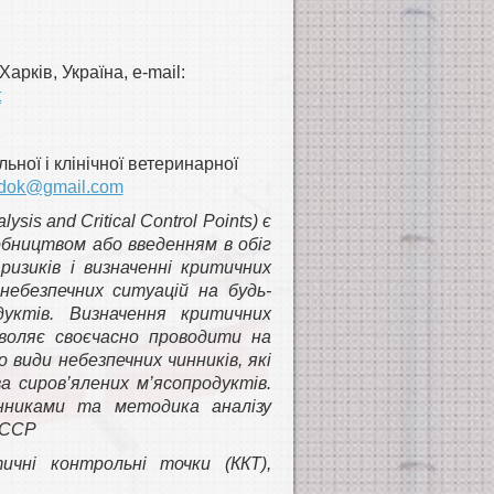
арків, Україна, e-mail:
t
ної і клінічної ветеринарної
.dok@gmail.com
is and Critical Control Points) є
обництвом або введенням в обіг
ризиків і визначенні критичних
небезпечних ситуацій на будь-
уктів. Визначення критичних
воляє своєчасно проводити на
 види небезпечних чинників, які
а сиров’ялених м’ясопродуктів.
нниками та методика аналізу
АССР
ичні контрольні точки (ККТ),