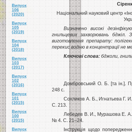
Сіренк
Випуск
106
Національний науковий центр «Інс
(2020)
Укр
Випуск
105
Визначено високі дезінфікую
(2019)
гнильцевих захворювань бджіл. 
Випуск
виготовлення препарату: полігек
104
перекис водню в концентрації не 
(2018)
Ключові слова:
бджоли, гниль
Випуск
103
(2017)
Випуск
102
Домбровський О. Б. [та ін.]. 
(2016)
248 с.
Випуск
101
Сохликов А. Б., Игнатьева Г. 
(2015)
С. 213.
Випуск
Лебедев В. И., Мурашова Е. А
100
(2015)
№ 4. С. 21–24.
Випуск
Інструкція щодо попередження