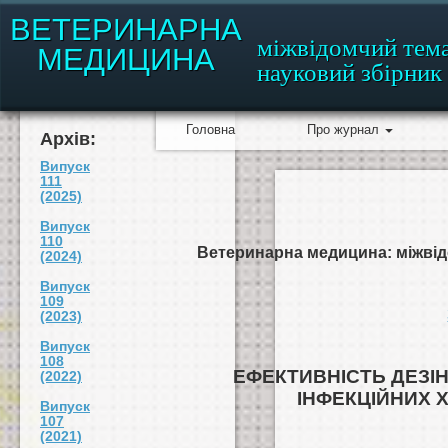
ВЕТЕРИНАРНА
міжвідомчий тем
МЕДИЦИНА
науковий збірник
Головна
Про журнал
Архів:
Випуск
111
(2025)
Випуск
110
Ветеринарна медицина: міжвідо
(2024)
Випуск
109
(2023)
Випуск
108
ЕФЕКТИВНІСТЬ ДЕЗІН
(2022)
ІНФЕКЦІЙНИХ 
Випуск
107
(2021)