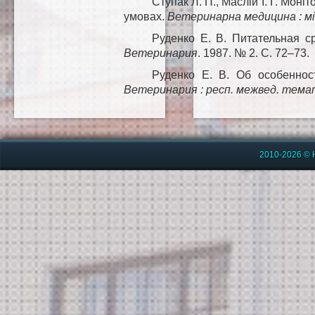
Ступак Л. П., Маслій І. Г. Мон
умовах.
Ветеринарна медицина : між
Руденко Е. В. Питательная с
Ветеринария
. 1987. № 2. С. 72–73.
Руденко Е. В. Об особенност
Ветеринария : респ. межвед. темат
2010-2026 © 