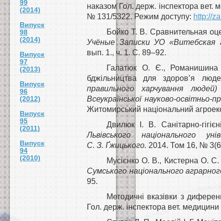
99
наказом Гол. держ. інспектора вет. м
(2014)
№ 131/5322. Режим доступу:
http://
Випуск
Бойко Т. В. Сравнительная о
98
(2014)
Учёные Записки УО «Витебская 
вып. 1., ч. 1. С. 89–92.
Випуск
97
Галатюк О. Є., Романишина 
(2013)
бджільництва для здоров’я люд
Випуск
правильного харчування людей)
96
(2012)
Всеукраїнської науково-освітньо-п
Житомирський національний агроекол
Випуск
95
Двилюк І. В. Санітарно-гігіє
(2011)
Львівського національного ун
Випуск
С. З. Ґжицького.
2014. Том 16, № 3(60
94
(2010)
Мусієнко О. В., Кистерна О. С
Сумського національного аграрног
95.
Методичні вказівки з диференц
Гол. держ. інспектора вет. медицини