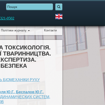
321-0502
Політики журналу
Контакти
А ТОКСИКОЛОГІЯ.
ІЇ ТВАРИННИЦТВА.
ЕКСПЕРТИЗА.
 БЕЗПЕКА
 БІОМЕХАНІКИ РУХУ
уля Ю.Г., Беспалов Ю.Г.,
ДИНАМИЧЕСКИХ СИСТЕМ,
ОВ