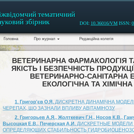
іжвідомчий тематичний
ауковий збірник
DOI:
10.36016/VM
ISSN:
0
Головна
Про журнал
Редакційна колегія
ВЕТЕРИНАРНА ФАРМАКОЛОГІЯ Т
ЯКІСТЬ І БЕЗПЕЧНІСТЬ ПРОДУКЦ
ВЕТЕРИНАРНО-САНІТАРНА 
ЕКОЛОГІЧНА ТА ХІМІЧНА
1. Григор'єв О.Я.
ДИСКРЕТНА ДИНАМІЧНА МОДЕЛЬ
ЧЕРЕПАХ, ЩО ЗАЗНАЛИ ВПЛИВУ АВІТАМІНОЗУ
2. Григорьев А.Я., Жолткевич Г.Н., Носов К.В., Гам
Высоцкая Е.В., Печерская А.И.
ДИСКРЕТНЫЕ МОДЕЛИ 
ОПРЕДЕЛЯЮЩИХ СТАБИЛЬНОСТЬ ГИДРОБИОЦЕНОЗ