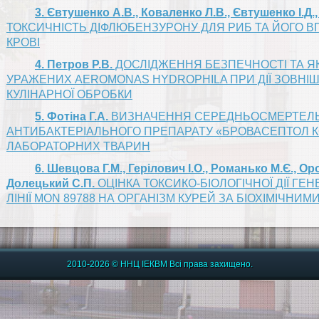
3. Євтушенко А.В., Коваленко Л.В., Євтушенко І.Д.
ТОКСИЧНІСТЬ ДІФЛЮБЕНЗУРОНУ ДЛЯ РИБ ТА ЙОГО В
КРОВІ
4. Петров Р.В.
ДОСЛІДЖЕННЯ БЕЗПЕЧНОСТІ ТА Я
УРАЖЕНИХ AEROMONAS HYDROPHILA ПРИ ДІЇ ЗОВНІШН
КУЛІНАРНОЇ ОБРОБКИ
5. Фотіна Г.А.
ВИЗНАЧЕННЯ CЕРЕДНЬОСМЕРТЕЛ
АНТИБАКТЕРІАЛЬНОГО ПРЕПАРАТУ «БРОВАСЕПТОЛ 
ЛАБОРАТОРНИХ ТВАРИН
6. Шевцова Г.М., Герілович І.О., Романько М.Є., Ор
Долецький С.П.
ОЦІНКА ТОКСИКО-БІОЛОГІЧНОЇ ДІЇ ГЕ
ЛІНІЇ MON 89788 НА ОРГАНІЗМ КУРЕЙ ЗА БІОХІМІЧНИ
2010-2026 © ННЦ ІЕКВМ Всі права захищено.