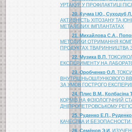
УРТАКУР У ПРОФІЛАКТИЦІ ПІС
20. Кучма І.Ю., Суходуб Л
АКТИВНІСТЬ ХІТОЗАНУ ТА ІОН
МЕТАЛЕВИХ ІМПЛАНТАТАХ
21. Михайлова С.А., Попов
МЕТОДИКИ ОТРИМАННЯ КОМП
ПРОДУКТАХ ТВАРИННИЦТВА 
22. Музика В.П.
ТОКСИКОЛ
ЕКСПЕРИМЕНТУ НА ЛАБОРАТ
23. Оробченко О.Л.
ТОКСИ
ВНУТРІШНЬОШЛУНКОВОГО ВВЕ
ЗА УМОВ ГОСТРОГО ЕКСПЕР
24. Плис В.М., Колбасіна 
КОРМІВ НА ФІЗІОЛОГІЧНИЙ С
ДНІПРОПЕТРОВСЬКОМУ РЕГІО
25. Руденко Е.П., Руденко
КАЧЕСТВА И БЕЗОПАСНОСТИ 
26. Семёнов Э.И.
ИЗУЧЕН