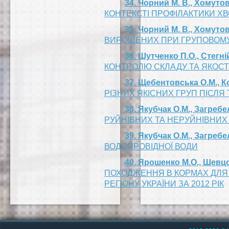
34. Чорний М. В., Хомутов
КОНТЕКСТІ ПРОФІЛАКТИКИ Х
35. Чорний М. В., Хомутов
ВИРОЩЕНИХ ПРИ ГРУПОВОМУ
36. Шутченко П.О., Стегній
КОНТРОЛЮ СКЛАДУ ТА ЯКОСТ
37. Щебентовська О.М., К
РІЗНИХ ЯКІСНИХ ГРУП ПІСЛЯ
38. Якубчак О.М., Загребе
РУЙНІВНИХ ТА НЕРУЙНІВНИХ
39. Якубчак О.М., Загреб
ВОДОПРОВІДНОЇ ВОДИ
40. Ярошенко М.О., Шевцо
ПОХОДЖЕННЯ В КОРМАХ ДЛЯ 
РЕГІОНУ УКРАЇНИ ЗА 2012 РІК