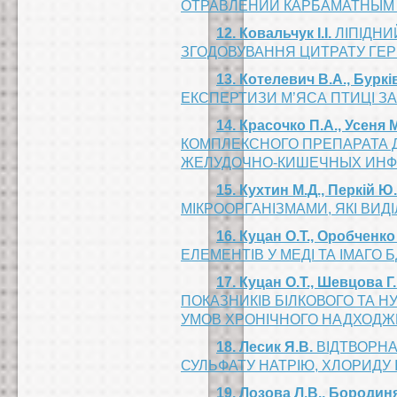
ОТРАВЛЕНИИ КАРБАМАТНЫМ
12. Ковальчук І.І.
ЛІПІДНИ
ЗГОДОВУВАННЯ ЦИТРАТУ ГЕ
13. Котелевич В.А., Буркі
ЕКСПЕРТИЗИ М’ЯСА ПТИЦІ З
14. Красочко П.А., Усеня 
КОМПЛЕКСНОГО ПРЕПАРАТА 
ЖЕЛУДОЧНО-КИШЕЧНЫХ ИНФ
15. Кухтин М.Д., Перкій 
МІКРООРГАНІЗМАМИ, ЯКІ ВИД
16. Куцан О.Т., Оробченко
ЕЛЕМЕНТІВ У МЕДІ ТА ІМАГО
17. Куцан О.Т., Шевцова Г
ПОКАЗНИКІВ БІЛКОВОГО ТА Н
УМОВ ХРОНІЧНОГО НАДХОДЖ
18. Лесик Я.В.
ВІДТВОРНА
СУЛЬФАТУ НАТРІЮ, ХЛОРИДУ 
19. Лозова Л.В., Бородиня