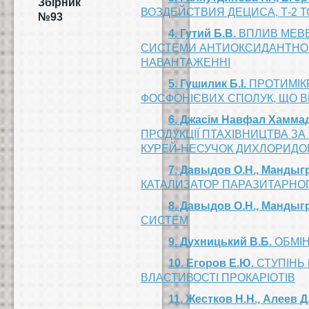
Збірник
ВОЗДЕЙСТВИЯ ДЕЦИСА, Т-2 
№93
4. Гутий Б.В.
ВПЛИВ МЕВЕ
СИСТЕМИ АНТИОКСИДАНТНОГО
НАВАНТАЖЕННІ
5. Гушилик Б.І.
ПРОТИМІКР
ФОСФОНІЄВИХ СПОЛУК, ЩО 
6. Джасім Навфал Хаммаді
ПРОДУКЦІЇ ПТАХІВНИЦТВА З
КУРЕЙ-НЕСУЧОК ДИХЛОРИДО
7. Давыдов О.Н., Мандыгр
КАТАЛИЗАТОР ПАРАЗИТАРНО
8. Давыдов О.Н., Мандыгр
СИСТЕМ
9. Духницький В.Б.
ОБМІН
10. Егоров Е.Ю.
СТУПІНЬ 
ВЛАСТИВОСТІ ПРОКАРІОТІВ
11. Жестков Н.Н., Алеев Д