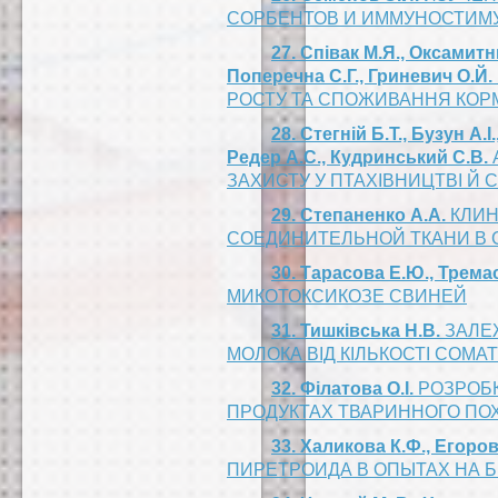
СОРБЕНТОВ И ИММУНОСТИМ
27. Співак М.Я., Оксамитн
Поперечна С.Г., Гриневич О.Й.
РОСТУ ТА СПОЖИВАННЯ КОР
28. Стегній Б.Т., Бузун А.
Редер А.С., Кудринський С.В.
ЗАХИСТУ У ПТАХІВНИЦТВІ Й 
29. Степаненко А.А.
КЛИН
СОЕДИНИТЕЛЬНОЙ ТКАНИ В 
30. Тарасова Е.Ю., Трема
МИКОТОКСИКОЗЕ СВИНЕЙ
31. Тишківська Н.В.
ЗАЛЕЖ
МОЛОКА ВІД КІЛЬКОСТІ СОМА
32. Філатова О.І.
РОЗРОБК
ПРОДУКТАХ ТВАРИННОГО ПО
33. Халикова К.Ф., Егоров
ПИРЕТРОИДА В ОПЫТАХ НА 