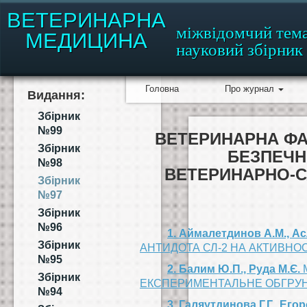
ВЕТЕРИНАРНА
міжвідомчий тем
МЕДИЦИНА
науковий збірник
Головна
Про журнал
Видання:
Збірник
№99
ВЕТЕРИНАРНА ФАР
Збірник
БЕЗПЕЧН
№98
ВЕТЕРИНАРНО-С
Збірник
№97
Збірник
№96
1. Аймалетдинов А.М., Ас
Збірник
АНТИДОТА СЛ-2 НА АКТИВНО
№95
2. Балим Ю.П., Руда М.Є.
М
Збірник
ЕКСПЕРИМЕНТАЛЬНЕ ОБГРУН
№94
3. Галяутдинова Г.Г., Егор